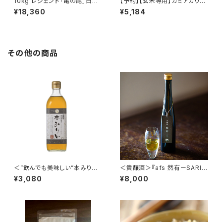
10kg レジェンド「亀の尾」白米・
【予約】【玄米専用】カミアカリ®
分づき米
3kg 自然栽培米（無農薬・無施
¥18,360
¥5,184
肥）
その他の商品
＜”飲んでも美味しい”本みりん
＜貴醸酒＞『afs 然有ーSARI
＞
ー』
¥3,080
¥8,000