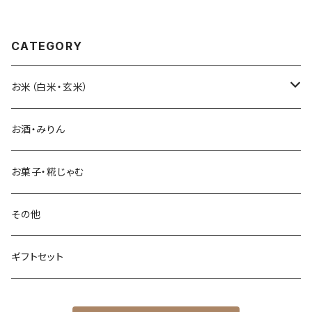
CATEGORY
お米（白米・玄米）
つるのお
お酒・みりん
ササシグレ
お菓子・糀じゃむ
亀の尾
その他
カミアカリ
ギフトセット
特別栽培米