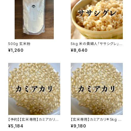
500g 玄米粉
5kg 米の貴婦人「ササシグレ」
玄米
¥1,260
¥8,640
【予約】【玄米専用】カミアカリ®
【玄米専用】カミアカリ®５kg 自
3kg 自然栽培米（無農薬・無施
然栽培米（無農薬・無施肥）
¥5,184
¥9,180
肥）