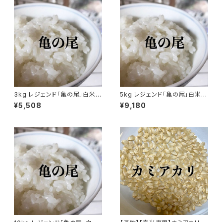
3kg レジェンド「亀の尾」白米・
5kg レジェンド「亀の尾」白米・
分づき米
分づき米
¥5,508
¥9,180