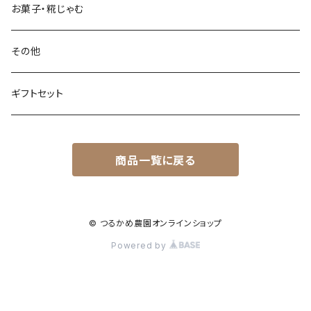
ササシグレ
お菓子・糀じゃむ
亀の尾
その他
カミアカリ
ギフトセット
特別栽培米
商品一覧に戻る
定期購入
もち米
© つるかめ農園オンラインショップ
Powered by