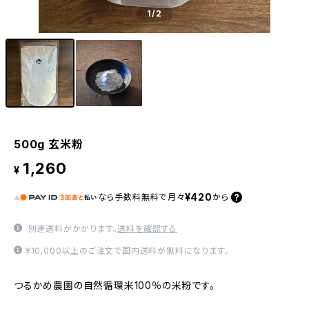
1
/2
500g 玄米粉
1,260
¥
¥420
なら
手数料無料で
月々
から
別途送料がかかります。
送料を確認する
¥10,000以上のご注文で国内送料が無料になります。
つるかめ農園の自然循環米100％の米粉です。