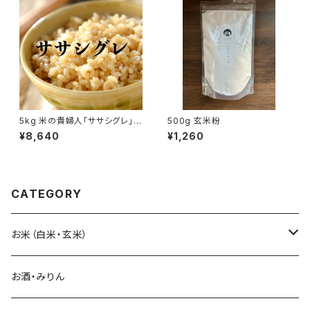
5kg 米の貴婦人「ササシグレ」
500g 玄米粉
玄米
¥8,640
¥1,260
CATEGORY
お米（白米・玄米）
つるのお
お酒・みりん