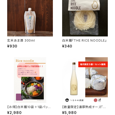
玄米あま酒 300ml
白米麺『THE RICE NOODLE』
¥930
¥340
【お得】白米麺10袋＋1袋パック
【数量限定】濃厚熟成チーズ「竹
（ラベルレス）
炭」と生酒「アフス源」
¥2,980
¥5,980