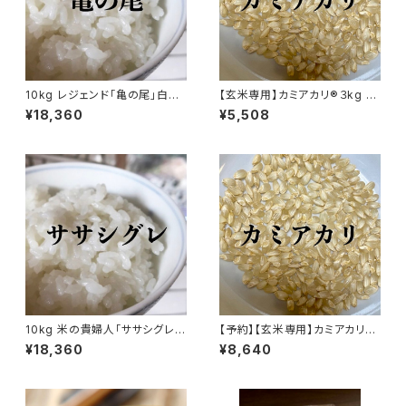
10kg レジェンド「亀の尾」白米・
【玄米専用】カミアカリ®３kg 自
分づき米
然栽培米（無農薬・無施肥）
¥18,360
¥5,508
10kg 米の貴婦人「ササシグレ」
【予約】【玄米専用】カミアカリ®
白米・分づき米
5kg 自然栽培米（無農薬・無施
¥18,360
¥8,640
肥）