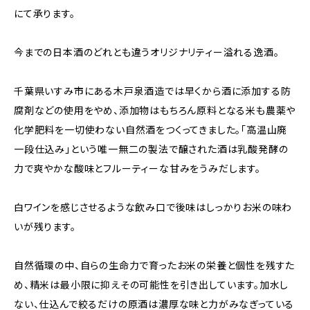
にて承ります。
今までの日本酒のどれとも違うオリジナリティー溢れる逸酒。
千葉県いすみ市にある木戸泉酒造では早くから酒に添加する防
腐剤などの使用をやめ、添加物はもちろん原料となる米も農薬や
化学肥料を一切使わない自然酒をつくってきました。「高温山廃
一段仕込み」という唯一無二の製法で醸された酒は乳酸発酵の
力で爽やかな酸味とフルーティーな甘みをうみだします。
白ワインを感じさせるような飲み口で後味はしっかりお米の味わ
いが残ります。
自然循環の中、自らの生命力で育ったお米の栄養と個性を残すた
め、精米は最小限に抑えその可能性を引き出しています。加水し
ない、仕込んで絞るだけの原酒は濃厚な味と力がみなぎっている