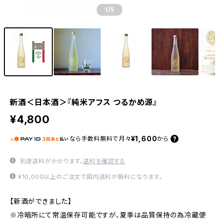
1
/5
新酒＜日本酒＞『純米アフス つるかめ源』
¥4,800
¥1,600
なら
手数料無料で
月々
から
別途送料がかかります。
送料を確認する
¥10,000以上のご注文で国内送料が無料になります。
【新酒ができました】
※冷暗所にて常温保存可能ですが、夏季は品質保持の為冷蔵便