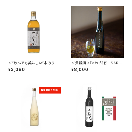
＜”飲んでも美味しい”本みりん
＜貴醸酒＞『afs 然有ーSARI
＞
ー』
¥3,080
¥8,000