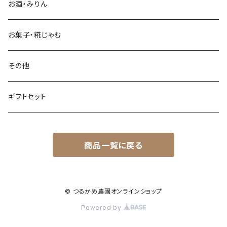
つるのお
お酒・みりん
ササシグレ
お菓子・糀じゃむ
亀の尾
その他
カミアカリ
ギフトセット
特別栽培米
商品一覧に戻る
定期購入
もち米
© つるかめ農園オンラインショップ
Powered by